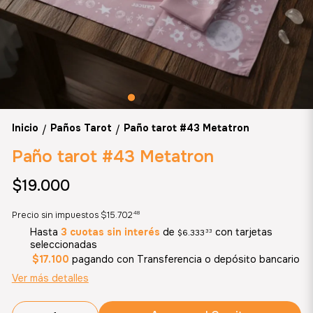
Inicio
Paños Tarot
Paño tarot #43 Metatron
/
/
Paño tarot #43 Metatron
$19.000
48
Precio sin impuestos
$15.702
Hasta
3 cuotas sin interés
de
con tarjetas
$6.333
33
seleccionadas
$17.100
pagando con Transferencia o depósito bancario
Ver más detalles