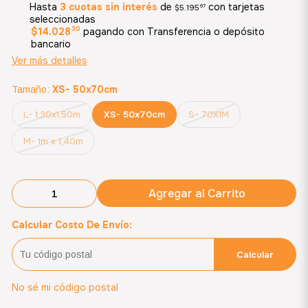
Hasta
3 cuotas sin interés
de
con tarjetas
$5.195
67
seleccionadas
30
$14.028
pagando con Transferencia o depósito
bancario
Ver más detalles
XS- 50x70cm
Tamaño:
L- 1,30x1,50m
XS- 50x70cm
S- 70X1M
M- 1m x 1,40m
Agregar al Carrito
Calcular Costo De Envío:
Calcular
No sé mi código postal