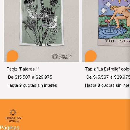
Tapiz "Pajaros 1"
Tapiz "La Estrella" colo
De
$15.587
a
$29.975
De
$15.587
a
$29.97
Hasta
3
cuotas sin interés
Hasta
3
cuotas sin inte
Páginas